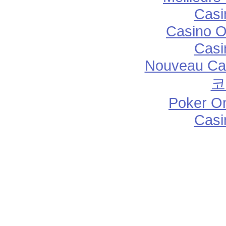
Casi
Casino O
Casi
Nouveau Cas
코
Poker Onl
Casi