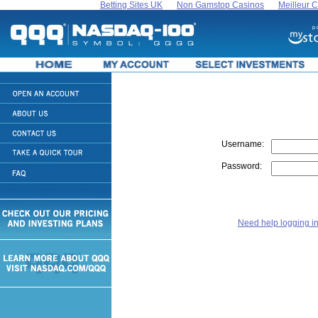
Betting Sites UK
Non Gamstop Casinos
Meilleur 
Username:
Password:
Need help logging i