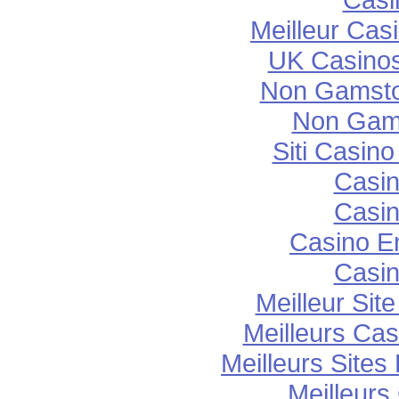
Meilleur Cas
UK Casino
Non Gamsto
Non Gam
Siti Casin
Casi
Casi
Casino E
Casi
Meilleur Sit
Meilleurs Cas
Meilleurs Sites
Meilleurs