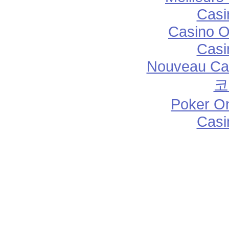
Casi
Casino O
Casi
Nouveau Cas
코
Poker Onl
Casi