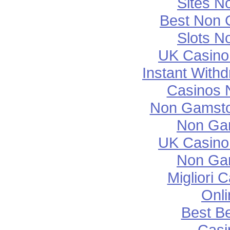
Sites N
Best Non 
Slots N
UK Casino
Instant With
Casinos 
Non Gamsto
Non Ga
UK Casino
Non Ga
Migliori
Onli
Best Be
Casi